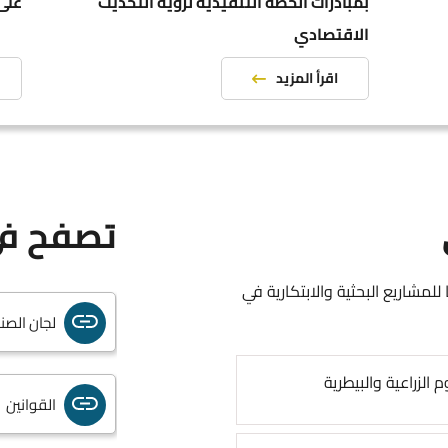
بمبادرات الخطة التنفيذية لرؤية التحديث
على
الاقتصادي
الملكية ا
اقرأ المزيد
دعم واصدا
تصفح في
الحاضنات 
لمشاريع البحثية والابتكارية في
لجان الص
م الزراعية والبيطرية
القوانين