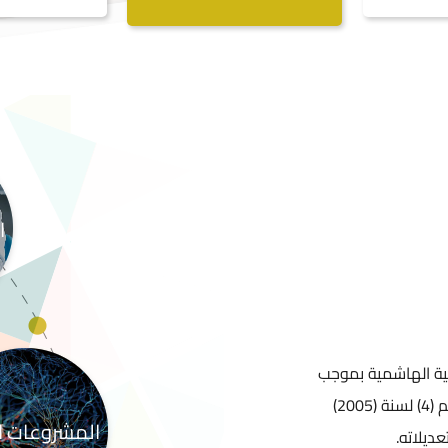
ا
ية الهاشمية بموجب
رقم (13) من قانون التعليم العالي والبحث العلمي رقم (4) لسنة (2005)
المشروعات ال