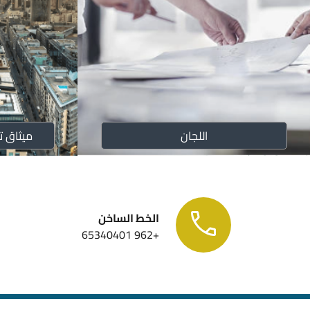
اللجان
ميثاق ت
الخط الساخن
+962 65340401