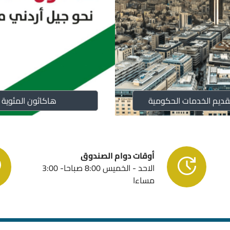
القوانين
الأنظمة
الملكية ا
قديم الخدمات الحكومية
هاكاثون المئوية
دعم واصدا
أوقات دوام الصندوق
الاحد - الخميس 8:00 صباحا- 3:00
الحاضنات 
مساءا