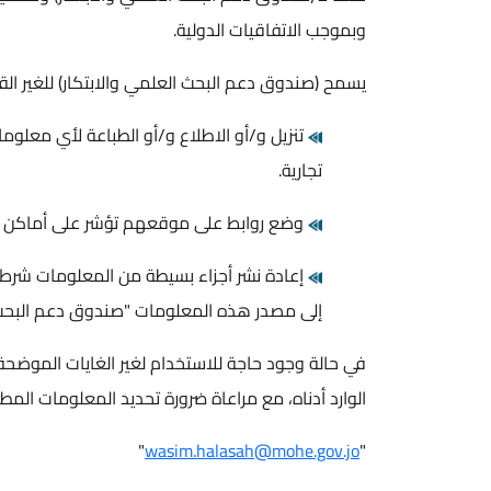
وبموجب الاتفاقيات الدولية.
يسمح (صندوق دعم البحث العلمي والابتكار) للغير القيا
تنزيل و/أو الاطلاع و/أو الطباعة لأي معل
تجارية.
وضع روابط على موقعهم تؤشر على أماكن و
إعادة نشر أجزاء بسيطة من المعلومات شرط أ
إلى مصدر هذه المعلومات "صندوق دعم البحث ا
في حالة وجود حاجة للاستخدام لغير الغايات الموضحة
الوارد أدناه، مع مراعاة ضرورة تحديد المعلومات الم
"
wasim.halasah@mohe.gov.jo
"