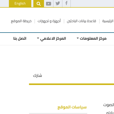
English
الرئيسية
قاعدة بيانات الباحثين
أجهزة و تجهيزات
خريطة الموقع
مركز المعلومات
المركز الاعلامي
اتصل بنا
شارك
الصوت
سياسات الموقع
 حماية حق المؤلف في الأردن رقم 22 لعام 1992 وتعديلاته